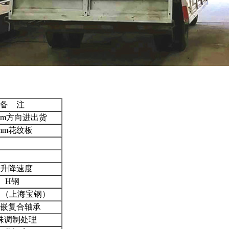
备 注
0mm方向进出货
mm花纹板
升降速度
H钢
 （上海宝钢）
嵌复合轴承
殊调制处理