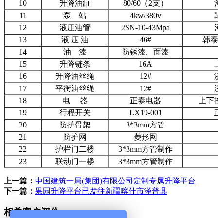
10
升降油缸
80/60（2支）
11
泵 站
4kw/380v
12
液压油管
2SN-10-43Mpa
13
液 压 油
46#
韩泰
14
油 漆
防锈漆、面漆
15
升降链条
16A
16
升降油丝绳
12#
17
平衡油丝绳
12#
18
电 器
正泰电器
上下
19
行程开关
LX19-001
20
防护骨架
3*3mm方管
21
防护网
菱形网
22
护栏门二楼
3*3mm方管制作
23
联动门一楼
3*3mm方管制作
上一篇：
​中国建筑一局(集团)有限公司定制专属升降平台
下一篇：
果园升降平台已发往新疆喀什市泽普县
相关客户评价