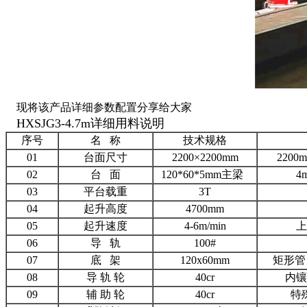
现将该产品详细参数配置分享给大家
HXSJG3-4.7m详细用料说明
序号
名 称
技术规格
01
台面尺寸
2200×2200mm
220
02
台 面
120*60*5mm主梁
4
03
平台载重
3T
04
起升高度
4700mm
05
起升速度
4-6m/min
上
06
导 轨
100#
07
底 架
120x60mm
矩形管
08
导 轨 轮
40cr
内镶
09
辅 助 轮
40cr
特